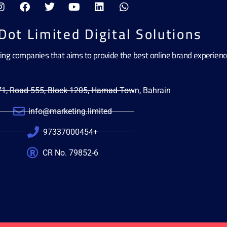
Dot Limited Digital Solutions
ting companies that aims to provide the best online brand experien
471, Road 555, Block 1205, Hamad Town, Bahrain
info@marketing.limited
97337000454+
CR No. 79852-6