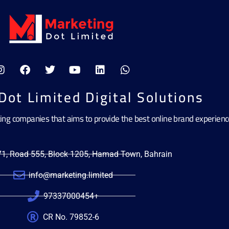
Dot Limited Digital Solutions
ting companies that aims to provide the best online brand experien
471, Road 555, Block 1205, Hamad Town, Bahrain
info@marketing.limited
97337000454+
CR No. 79852-6